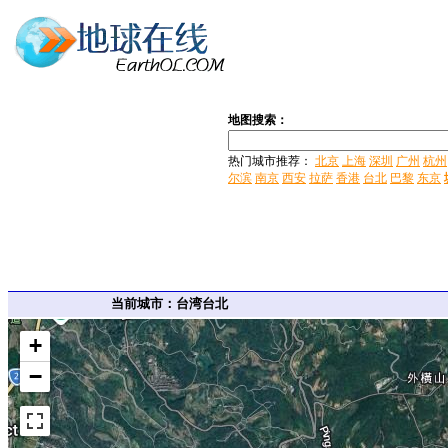
地图搜索：
热门城市推荐：
北京
上海
深圳
广州
杭州
尔滨
南京
西安
拉萨
香港
台北
巴黎
东京
当前城市：台湾台北
+
−