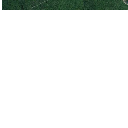
当前为台湾台北的卫星地图，台北在线旅游地图。 相关链接:
精华地标推荐：
美国堪萨斯城某监狱
香港青马大桥
珠穆朗玛峰
上海浦
天坛大佛
澳洲玻璃金字塔
胡佛大坝
悉尼-邦迪海滩
苏州留园
地图操作指南
1.移动地图：在地图上按住鼠标左键拖动或点击地图左上方的方向图标移动。
2.放大/缩小地图：双击地图上的某一点可以直接放大。也可以通过点击地图左上方
3.右上方“当前坐标”栏目动态显示的经纬度为当前地图画面中心点的经纬度。其中
4.分享地图：可以点击屏幕右上方的“与朋友分享当前地图”，系统会自动生成当前