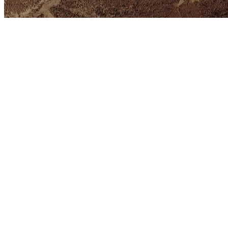
当前为内蒙古阿尔山市的卫星地图，阿尔山在线旅游地图。 相关链接:
精华地标推荐：
德意志博物馆
彼得宫(夏宫)
英国巨石阵
曼哈顿岛
伊瓜
圣米歇尔山
台北故宫
圣海伦斯火山
地图操作指南
1.移动地图：在地图上按住鼠标左键拖动或点击地图左上方的方向图标移动。
2.放大/缩小地图：双击地图上的某一点可以直接放大。也可以通过点击地图左上方
3.右上方“当前坐标”栏目动态显示的经纬度为当前地图画面中心点的经纬度。其中
4.分享地图：可以点击屏幕右上方的“与朋友分享当前地图”，系统会自动生成当前