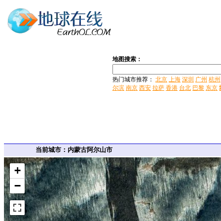
地图搜索：
热门城市推荐：
北京
上海
深圳
广州
杭州
尔滨
南京
西安
拉萨
香港
台北
巴黎
东京
当前城市：内蒙古阿尔山市
+
−