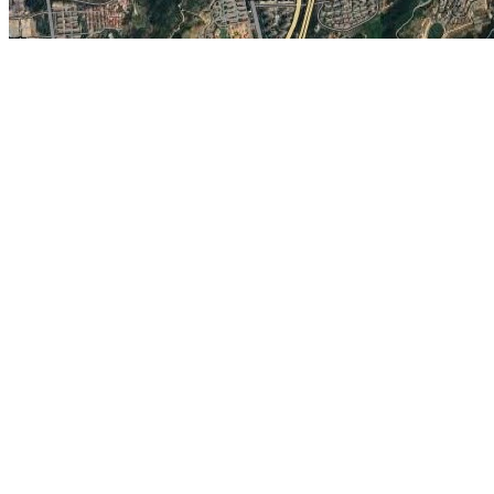
当前为山东省即墨市的卫星地图，即墨在线旅游地图。 相关链接:
即墨
精华地标推荐：
托马斯教堂
无忧宫
上海国际赛车场
天府广场
诺贝尔博
清真寺
斗牛场购物中心
梅尔克修道院
地图操作指南
1.移动地图：在地图上按住鼠标左键拖动或点击地图左上方的方向图标移动。
2.放大/缩小地图：双击地图上的某一点可以直接放大。也可以通过点击地图左上方
3.右上方“当前坐标”栏目动态显示的经纬度为当前地图画面中心点的经纬度。其中
4.分享地图：可以点击屏幕右上方的“与朋友分享当前地图”，系统会自动生成当前