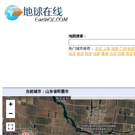
地图搜索：
热门城市推荐：
北京
上海
深圳
广州
杭州
尔滨
南京
西安
拉萨
香港
台北
巴黎
东京
当前城市：山东省即墨市
+
−