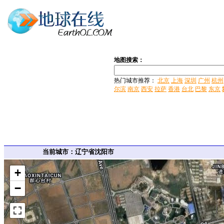
地图搜索：
热门城市推荐：
北京
上海
深圳
广州
杭州
尔滨
南京
西安
拉萨
香港
台北
巴黎
东京
当前城市：辽宁省沈阳市
+
−