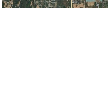
当前为辽宁省沈阳市的卫星地图，沈阳在线旅游地图。 相关链接:
沈阳
精华地标推荐：
成都大慈寺
丹麦厄勒海峡大桥
怀基基海滩
卢森堡阿道
伊夫堡
越南下龙湾
慕尼黑安联球场
国家图书馆
巴黎凯旋门
地图操作指南
1.移动地图：在地图上按住鼠标左键拖动或点击地图左上方的方向图标移动。
2.放大/缩小地图：双击地图上的某一点可以直接放大。也可以通过点击地图左上方
3.右上方“当前坐标”栏目动态显示的经纬度为当前地图画面中心点的经纬度。其中
4.分享地图：可以点击屏幕右上方的“与朋友分享当前地图”，系统会自动生成当前