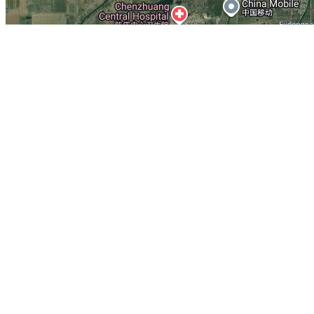
当前为河北省河间市的卫星地图，河间在线旅游地图。 相关链接:
河间
精华地标推荐：
新加坡摩天观景轮
台湾鹅銮鼻
雅典国际机场
犹太博物
海港
承天寺
英国亚贝教堂
中国航空博物馆
地图操作指南
1.移动地图：在地图上按住鼠标左键拖动或点击地图左上方的方向图标移动。
2.放大/缩小地图：双击地图上的某一点可以直接放大。也可以通过点击地图左上方
3.右上方“当前坐标”栏目动态显示的经纬度为当前地图画面中心点的经纬度。其中
4.分享地图：可以点击屏幕右上方的“与朋友分享当前地图”，系统会自动生成当前