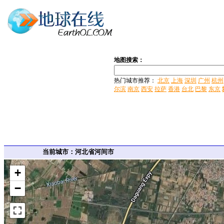
地图搜索：
热门城市推荐：
北京
上海
深圳
广州
杭州
尔滨
南京
西安
拉萨
香港
台北
巴黎
东京
当前城市：河北省河间市
+
−