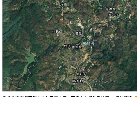
当前为海南省五指山市的卫星地图，五指山在线旅游地图。 相关链接:
精华地标推荐：
喀纳斯湖
罗马万神殿
壶口瀑布
波尔多大剧院
云冈石窟
1.移动地图：在地图上按住鼠标左键拖动或点击地图左上方的方向图标移动。
2.放大/缩小地图：双击地图上的某一点可以直接放大。也可以通过点击地图左上方