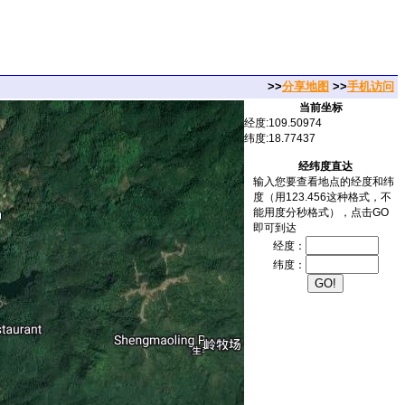
>>
分享地图
>>
手机访问
当前坐标
经度:109.50974
纬度:18.77437
经纬度直达
输入您要查看地点的经度和纬
度（用123.456这种格式，不
能用度分秒格式），点击GO
即可到达
经度：
纬度：