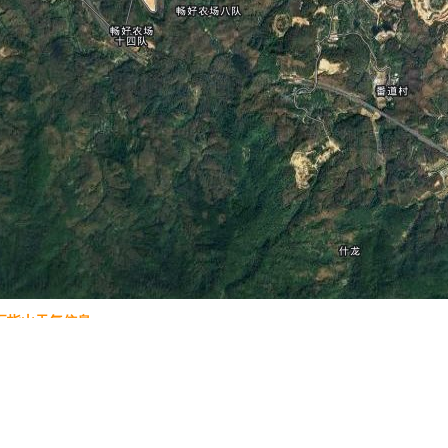
五指山天气信息
威尼斯广场
九华山
基拉韦厄火山
黄果树瀑布
仰光大金寺
白帝城
维苏威
地图操作指南
的加减号或滑动杆来缩放。