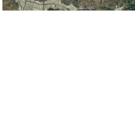
当前为吉林省梅河口市的卫星地图，梅河口在线旅游地图。 相关链接:
精华地标推荐：
印度德里红堡
发现者纪念碑
烟台竹林寺
马德里丽池公
世界
晋祠
博斯普鲁斯大桥
北京大观园
纽约公共图书馆
地图操作指南
1.移动地图：在地图上按住鼠标左键拖动或点击地图左上方的方向图标移动。
2.放大/缩小地图：双击地图上的某一点可以直接放大。也可以通过点击地图左上方
3.右上方“当前坐标”栏目动态显示的经纬度为当前地图画面中心点的经纬度。其中
4.分享地图：可以点击屏幕右上方的“与朋友分享当前地图”，系统会自动生成当前