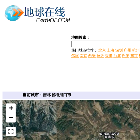
地图搜索：
热门城市推荐：
北京
上海
深圳
广州
杭州
尔滨
南京
西安
拉萨
香港
台北
巴黎
东京
当前城市：吉林省梅河口市
+
−