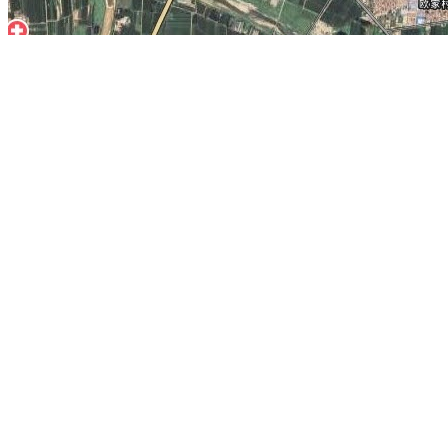
当前为山东省龙口市的卫星地图，龙口在线旅游地图。 相关链接:
龙口
精华地标推荐：
西溪湿地公园
四川竹溪湖
北京皇史宬
上海玉佛寺
日本
芭提雅
斯蒂芬大教堂
澳黄金海岸
地图操作指南
1.移动地图：在地图上按住鼠标左键拖动或点击地图左上方的方向图标移动。
2.放大/缩小地图：双击地图上的某一点可以直接放大。也可以通过点击地图左上方
3.右上方“当前坐标”栏目动态显示的经纬度为当前地图画面中心点的经纬度。其中
4.分享地图：可以点击屏幕右上方的“与朋友分享当前地图”，系统会自动生成当前