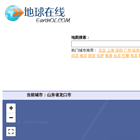
地图搜索：
热门城市推荐：
北京
上海
深圳
广州
杭州
尔滨
南京
西安
拉萨
香港
台北
巴黎
东京
当前城市：山东省龙口市
+
−