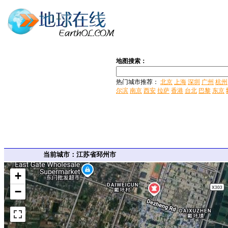
地图搜索：
热门城市推荐：
北京
上海
深圳
广州
杭州
尔滨
南京
西安
拉萨
香港
台北
巴黎
东京
当前城市：江苏省邳州市
+
−