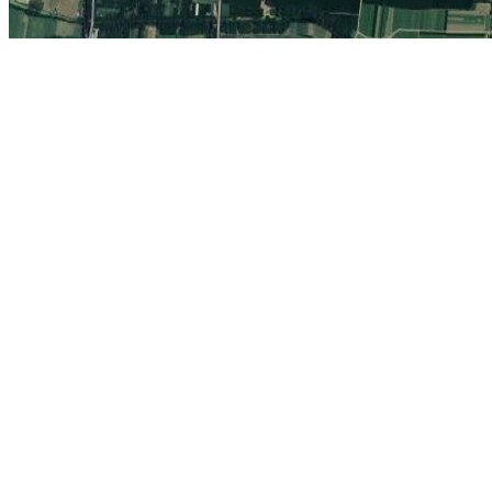
当前为江苏省邳州市的卫星地图，邳州在线旅游地图。 相关链接:
邳州
精华地标推荐：
维也纳国家歌剧院
安庆迎江寺
布尔日大教堂
蓬皮杜艺
考克中心
北京隆福寺
名古屋国际机场
长沙开福寺
纽约伍尔沃斯大厦
地图操作指南
1.移动地图：在地图上按住鼠标左键拖动或点击地图左上方的方向图标移动。
2.放大/缩小地图：双击地图上的某一点可以直接放大。也可以通过点击地图左上方
3.右上方“当前坐标”栏目动态显示的经纬度为当前地图画面中心点的经纬度。其中
4.分享地图：可以点击屏幕右上方的“与朋友分享当前地图”，系统会自动生成当前