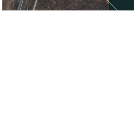
当前为辽宁省东港市的卫星地图，东港市在线旅游地图。 相关链接:
东
精华地标推荐：
富乐山公园
林则徐纪念馆
珍珠楼
瓦萨战舰博物馆
万象
上海国际赛车场
天府广场
地图操作指南
1.移动地图：在地图上按住鼠标左键拖动或点击地图左上方的方向图标移动。
2.放大/缩小地图：双击地图上的某一点可以直接放大。也可以通过点击地图左上方
3.右上方“当前坐标”栏目动态显示的经纬度为当前地图画面中心点的经纬度。其中
4.分享地图：可以点击屏幕右上方的“与朋友分享当前地图”，系统会自动生成当前