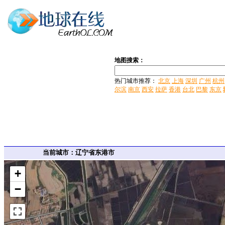
地图搜索：
热门城市推荐：
北京
上海
深圳
广州
杭州
尔滨
南京
西安
拉萨
香港
台北
巴黎
东京
当前城市：辽宁省东港市
+
−