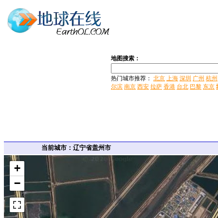
地图搜索：
热门城市推荐：
北京
上海
深圳
广州
杭州
尔滨
南京
西安
拉萨
香港
台北
巴黎
东京
当前城市：辽宁省盖州市
+
−