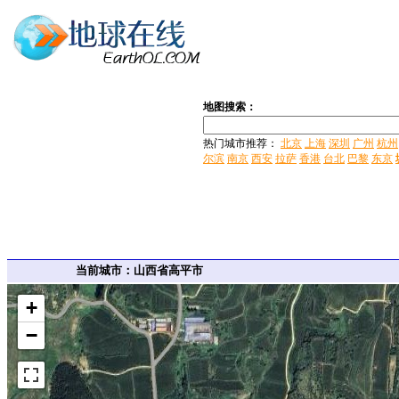
地图搜索：
热门城市推荐：
北京
上海
深圳
广州
杭州
尔滨
南京
西安
拉萨
香港
台北
巴黎
东京
当前城市：山西省高平市
+
−