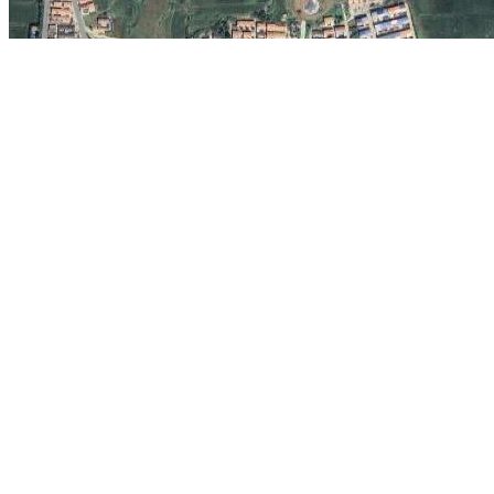
当前为山西省高平市的卫星地图，高平在线旅游地图。 相关链接:
高平
精华地标推荐：
巴尔米拉
灵隐寺
纽约世界金融中心
圣米歇尔山
台北故
101大厦
杜甫草堂
海南亚龙湾
地图操作指南
1.移动地图：在地图上按住鼠标左键拖动或点击地图左上方的方向图标移动。
2.放大/缩小地图：双击地图上的某一点可以直接放大。也可以通过点击地图左上方
3.右上方“当前坐标”栏目动态显示的经纬度为当前地图画面中心点的经纬度。其中
4.分享地图：可以点击屏幕右上方的“与朋友分享当前地图”，系统会自动生成当前