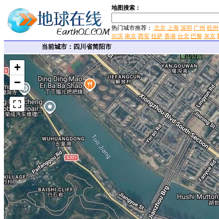
地图搜索：
热门城市推荐：
北京
上海
深圳
广州
杭州
尔滨
南京
西安
拉萨
香港
台北
巴黎
东京
当前城市：四川省简阳市
+
−