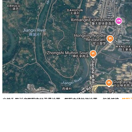
当前为四川省简阳市的卫星地图，简阳在线旅游地图。 相关链接:
简阳
精华地标推荐：
台北圆山大饭店
英国荷里路德宫
成都大慈寺
丹麦厄勒
安联球场