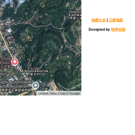
地图大全
|
卫星地图
Designed by
地球在线
Leaflet | Map Data © Google
易斯一世桥
法国伊夫堡
越南下龙湾
慕尼黑