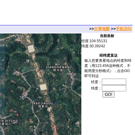
>>
分享地图
>>
手机访问
当前坐标
经度:104.55131
纬度:30.39242
经纬度直达
输入您要查看地点的经度和纬
度（用123.456这种格式，不
能用度分秒格式），点击GO
即可到达
经度：
纬度：