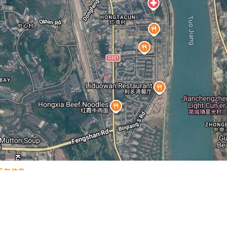
天气信息
海峡大桥
怀基基海滩
卢森堡阿道夫大桥
鹿特丹立体屋
德国波茨坦广场
路
地图操作指南