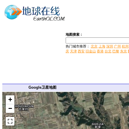
地图搜索：
热门城市推荐：
北京
上海
深圳
广州
杭州
庆
天津
西安
旧金山
香港
台北
巴黎
东京
Google卫星地图
+
−