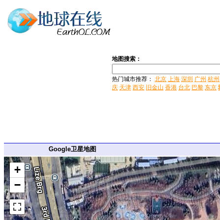
地图搜索：
热门城市推荐：
北京
上海
深圳
广州
杭州
庆
天津
西安
旧金山
香港
台北
巴黎
东京
Google卫星地图
+
−