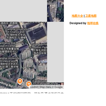
地图大全
|
卫星地图
Designed by
地球在线
Leaflet | Map Data © Google
"211工程"部门预审，翌年又通过了项目立
，国家级教学科研基地2个，省部级重点学科
授权点42个，硕士学位授权点74个（含