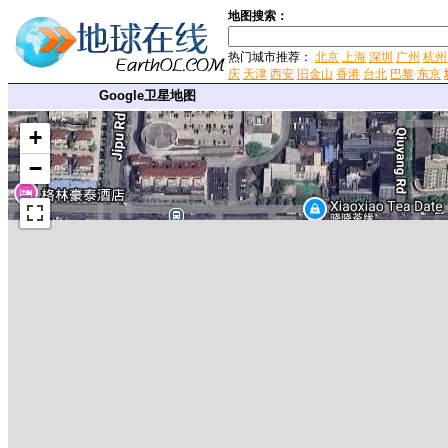
地图搜索：
热门城市推荐：
北京
上海
深圳
广州
杭州
庆
天津
西安
旧金山
香港
台北
巴黎
东京
Google卫星地图
+
−