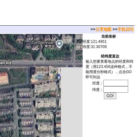
>>
分享地图
>>
手机访问
当前坐标
经度:121.4951
纬度:31.30709
经纬度直达
输入您要查看地点的经度和纬
度（用123.456这种格式，不
能用度分秒格式），点击GO
即可到达
经度：
纬度：