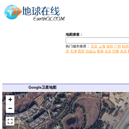
地图搜索：
热门城市推荐：
北京
上海
深圳
广州
杭州
庆
天津
西安
旧金山
香港
台北
巴黎
东京
Google卫星地图
+
−