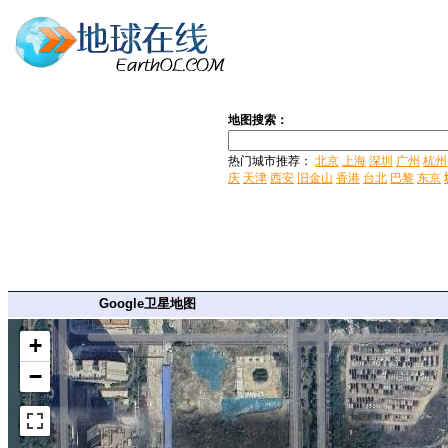
地图搜索：
热门城市推荐：
北京
上海
深圳
广州
杭州
庆
天津
西安
旧金山
香港
台北
巴黎
东京
Google卫星地图
+
−