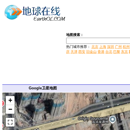
地图搜索：
热门城市推荐：
北京
上海
深圳
广州
杭州
庆
天津
西安
旧金山
香港
台北
巴黎
东京
Google卫星地图
+
−