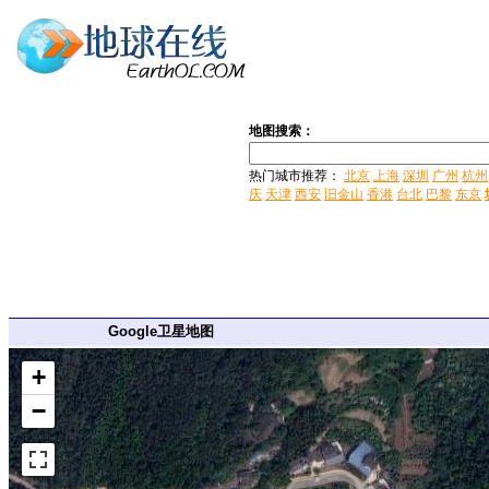
地图搜索：
热门城市推荐：
北京
上海
深圳
广州
杭州
庆
天津
西安
旧金山
香港
台北
巴黎
东京
Google卫星地图
+
−