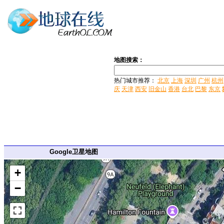
地图搜索：
热门城市推荐：
北京
上海
深圳
广州
杭州
庆
天津
西安
旧金山
香港
台北
巴黎
东京
Google卫星地图
+
−