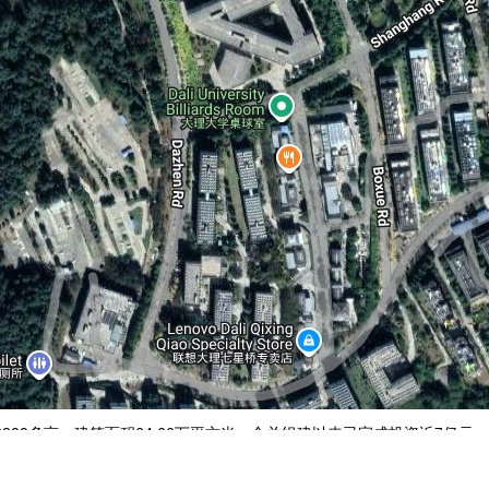
300多亩，建筑面积64.66万平方米，合并组建以来已完成投资近7亿
学”的魅力，成为在苍洱风光中极具新意的人文景观。学校现有16个校属
业45个；有4个一级学科硕士点、28个二级学科硕士点，1个硕士专业