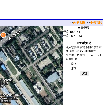
>>
分享地图
>>
手机访问
当前坐标
经度:100.1547
纬度:25.67133
经纬度直达
输入您要查看地点的经度和纬
度（用123.456这种格式，不
能用度分秒格式），点击GO
即可到达
经度：
纬度：