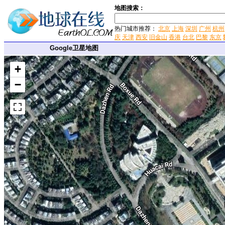
地图搜索：
热门城市推荐：
北京
上海
深圳
广州
杭州
庆
天津
西安
旧金山
香港
台北
巴黎
东京
Google卫星地图
+
−