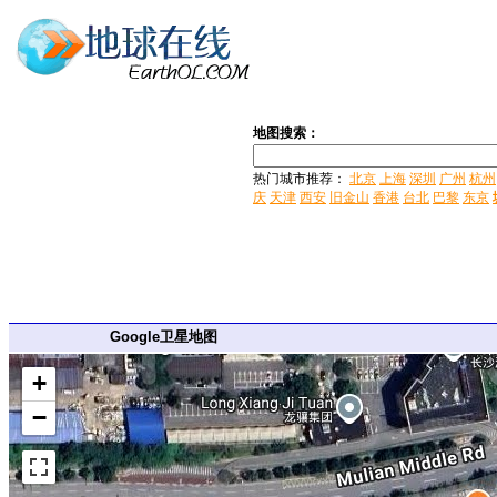
地图搜索：
热门城市推荐：
北京
上海
深圳
广州
杭州
庆
天津
西安
旧金山
香港
台北
巴黎
东京
Google卫星地图
+
−