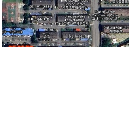
湖南女子学院简介：
位于湖南省长沙市，湘江北去，波涛拍岸入洞庭；
的人文荟萃之地，苏轼、朱熹、魏源、谭嗣同、毛泽东，源远流长的湖
的摇篮，向警予、蔡畅、杨开慧、丁玲，敢为人先的湖湘精神薪火相传
1985年由湖南省妇联创办，经教育部批准成立的全国第一所全日制女
所女子普通高校。于2010年升本成功，并正式命名为湖南女子学院。