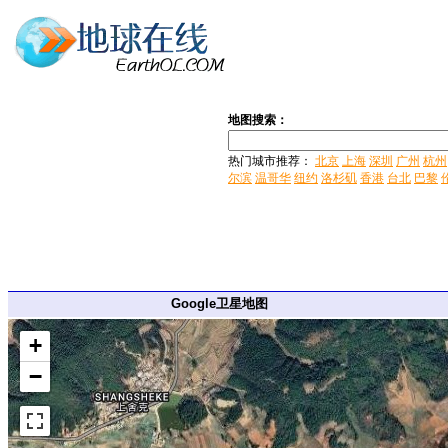
地图搜索：
热门城市推荐：
北京
上海
深圳
广州
杭州
尔滨
温哥华
纽约
洛杉矶
香港
台北
巴黎
Google卫星地图
+
−