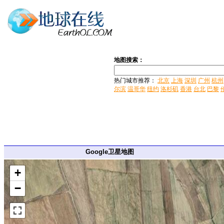
地图搜索：
热门城市推荐：
北京
上海
深圳
广州
杭州
尔滨
温哥华
纽约
洛杉矶
香港
台北
巴黎
Google卫星地图
+
−