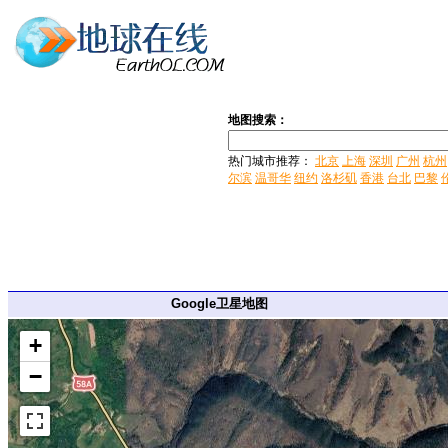
地图搜索：
热门城市推荐：
北京
上海
深圳
广州
杭州
尔滨
温哥华
纽约
洛杉矶
香港
台北
巴黎
Google卫星地图
+
−