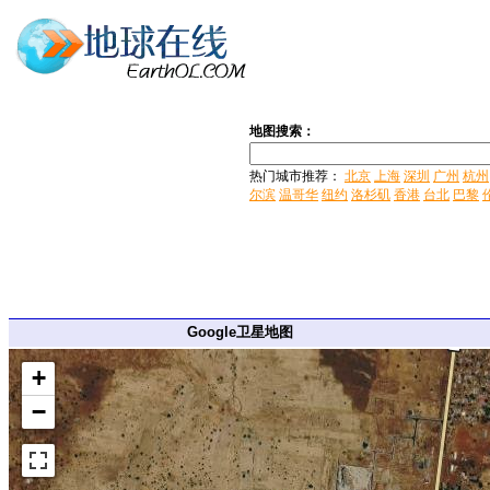
地图搜索：
热门城市推荐：
北京
上海
深圳
广州
杭州
尔滨
温哥华
纽约
洛杉矶
香港
台北
巴黎
Google卫星地图
+
−