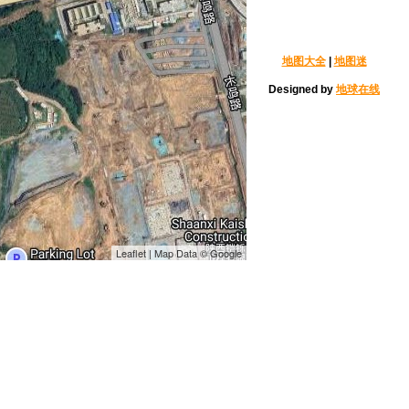
地图大全
|
地图迷
Designed by
地球在线
Leaflet | Map Data © Google