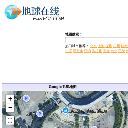
地图搜索：
热门城市推荐：
北京
上海
深圳
广州
杭州
尔滨
温哥华
纽约
洛杉矶
香港
台北
巴黎
Google卫星地图
+
−