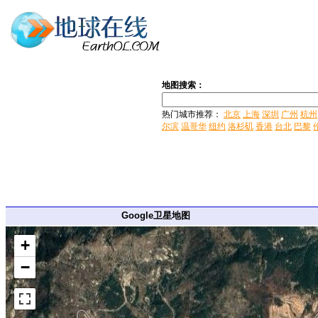
地图搜索：
热门城市推荐：
北京
上海
深圳
广州
杭州
尔滨
温哥华
纽约
洛杉矶
香港
台北
巴黎
Google卫星地图
+
−