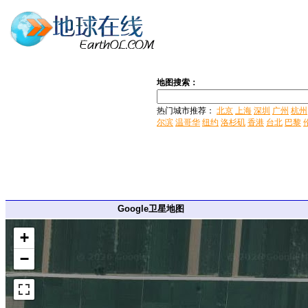
地图搜索：
热门城市推荐：
北京
上海
深圳
广州
杭州
尔滨
温哥华
纽约
洛杉矶
香港
台北
巴黎
Google卫星地图
+
−