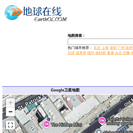
地图搜索：
热门城市推荐：
北京
上海
深圳
广州
杭州
尔滨
温哥华
纽约
洛杉矶
香港
台北
巴黎
Google卫星地图
+
−