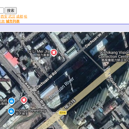
西安
武汉
成都
哈
伦敦
城市列表