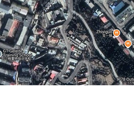
合肥逍遥津公园
杭州南江公园
地图操作指南
的加减号或滑动杆来缩放。
经度正数为东经，负数为西经，纬度正数为北纬，负数为南纬。