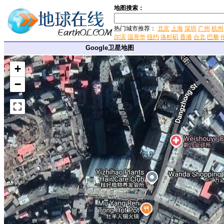
地图搜索：
热门城市推荐：
北京
上海
深圳
广州
杭州
尔滨
温哥华
纽约
洛杉矶
香港
台北
巴黎
Google卫星地图
+
−