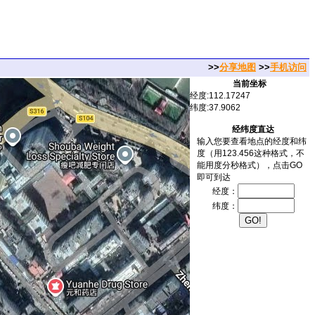
>>
分享地图
>>
手机访问
当前坐标
经度:112.17247
纬度:37.9062
经纬度直达
输入您要查看地点的经度和纬
度（用123.456这种格式，不
能用度分秒格式），点击GO
即可到达
经度：
纬度：