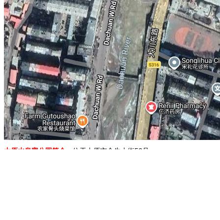
太原水泉寨公园简介：
位于太原市金牛大街52号。
地图展示：
杭州白沙公园
广州草暖公园
长春动植物公园
成都西来古镇
1.移动地图：在地图上按住鼠标左键拖动或点击地图左上方的方向图标移动。
2.放大/缩小地图：双击地图上的某一点可以直接放大。也可以通过点击地图左上方
3.右上方“当前坐标”栏目动态显示的经纬度为当前地图画面中心点的经纬度。其中