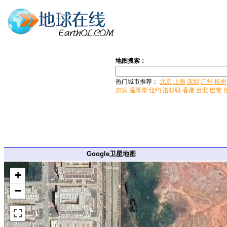
地图搜索：
热门城市推荐：
北京
上海
深圳
广州
杭州
尔滨
温哥华
纽约
洛杉矶
香港
台北
巴黎
Google卫星地图
+
−