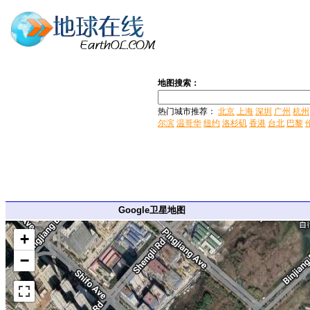
地图搜索：
热门城市推荐：
北京
上海
深圳
广州
杭州
尔滨
温哥华
纽约
洛杉矶
香港
台北
巴黎
Google卫星地图
+
−