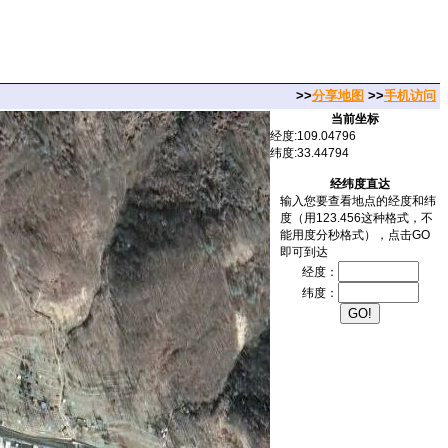
>>
分享地图
>>
手机访问
当前坐标
经度:109.04796
纬度:33.44794
经纬度直达
输入您要查看地点的经度和纬
度（用123.456这种格式，不
能用度分秒格式），点击GO
即可到达
经度：
纬度：