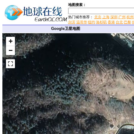
地图搜索：
热门城市推荐：
北京
上海
深圳
广州
杭州
尔滨
温哥华
纽约
洛杉矶
香港
台北
巴黎
Google卫星地图
+
−