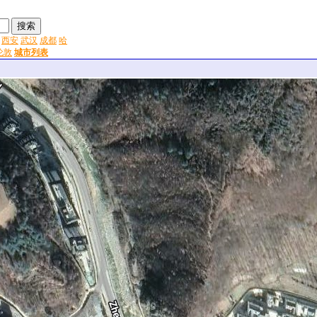
西安
武汉
成都
哈
伦敦
城市列表