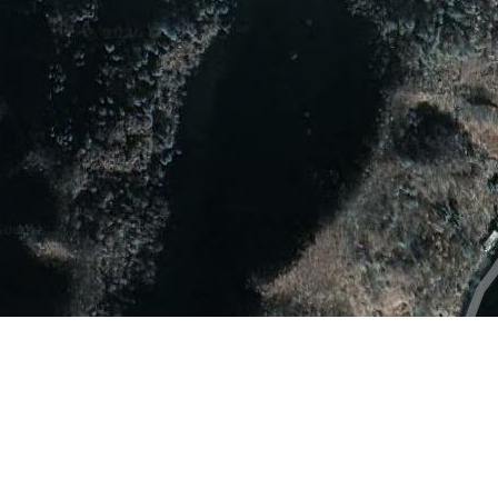
。
山东省泰州市第一中学
杭州白马湖公园
福建莆田妈祖城
地图操作指南
的加减号或滑动杆来缩放。
经度正数为东经，负数为西经，纬度正数为北纬，负数为南纬。