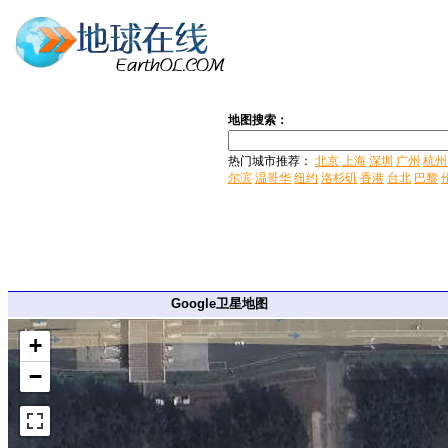
地图搜索：
热门城市推荐：
北京
上海
深圳
广州
杭州
尔滨
温哥华
纽约
洛杉矶
香港
台北
巴黎
Google卫星地图
+
−