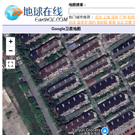
地图搜索：
热门城市推荐：
北京
上海
深圳
广州
杭州
尔滨
温哥华
纽约
洛杉矶
香港
台北
巴黎
Google卫星地图
+
−