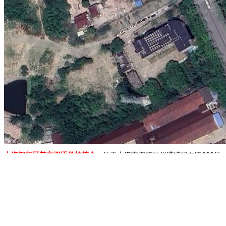
上海闵行区美高双语学校简介：
位于上海市闵行区华漕镇纪友路688号
地图展示：
山东泰安泰汶吾悦广场
黑龙江林口站
黑龙江七台河站
黑龙
1.移动地图：在地图上按住鼠标左键拖动或点击地图左上方的方向图标移动。
2.放大/缩小地图：双击地图上的某一点可以直接放大。也可以通过点击地图左上方
3.右上方“当前坐标”栏目动态显示的经纬度为当前地图画面中心点的经纬度。其中