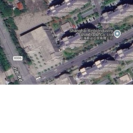
。
江桦南站
黑龙江孟家岗站
迪拜蓝天大酒店
地图操作指南
的加减号或滑动杆来缩放。
经度正数为东经，负数为西经，纬度正数为北纬，负数为南纬。