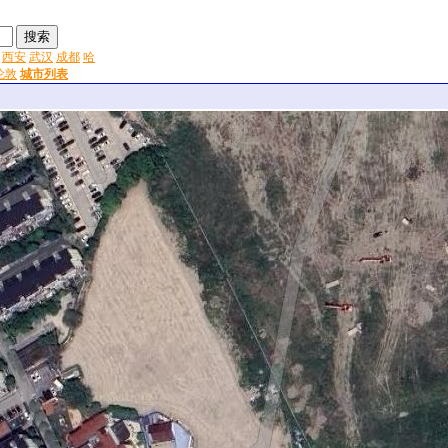
西安
武汉
成都
哈
伦敦
城市列表