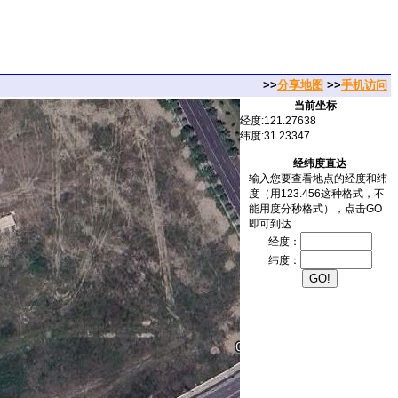
>>
分享地图
>>
手机访问
当前坐标
经度:121.27638
纬度:31.23347
经纬度直达
输入您要查看地点的经度和纬
度（用123.456这种格式，不
能用度分秒格式），点击GO
即可到达
经度：
纬度：