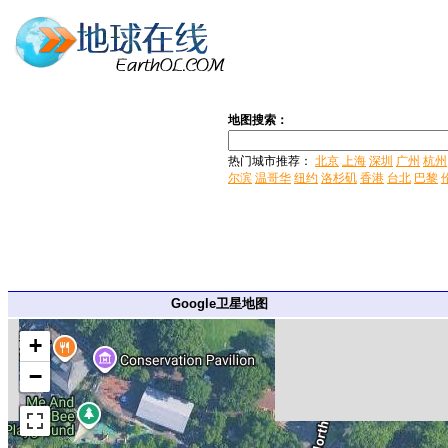
地图搜索：
热门城市推荐：
北京
上海
深圳
广州
杭州
尔滨
温哥华
纽约
洛杉矶
香港
台北
巴黎
Google卫星地图
+
−