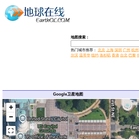
地图搜索：
热门城市推荐：
北京
上海
深圳
广州
杭州
尔滨
温哥华
纽约
洛杉矶
香港
台北
巴黎
Google卫星地图
+
−