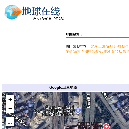
地图搜索：
热门城市推荐：
北京
上海
深圳
广州
杭州
尔滨
温哥华
纽约
洛杉矶
香港
台北
巴黎
Google卫星地图
+
−