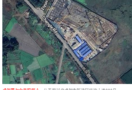
成都墨尔文学院简介：
位于四川省成都市新津区杨柳大道300号。
地图展示：
上海诺德安达双语学校
上海位育中学
东港北站
丹东西站
丹
1.移动地图：在地图上按住鼠标左键拖动或点击地图左上方的方向图标移动。
2.放大/缩小地图：双击地图上的某一点可以直接放大。也可以通过点击地图左上方
3.右上方“当前坐标”栏目动态显示的经纬度为当前地图画面中心点的经纬度。其中