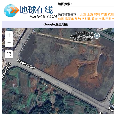
地图搜索：
热门城市推荐：
北京
上海
深圳
广州
杭州
尔滨
温哥华
纽约
洛杉矶
香港
台北
巴黎
Google卫星地图
+
−