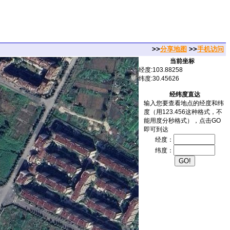
>>
分享地图
>>
手机访问
当前坐标
经度:103.88258
纬度:30.45626
经纬度直达
输入您要查看地点的经度和纬
度（用123.456这种格式，不
能用度分秒格式），点击GO
即可到达
经度：
纬度：