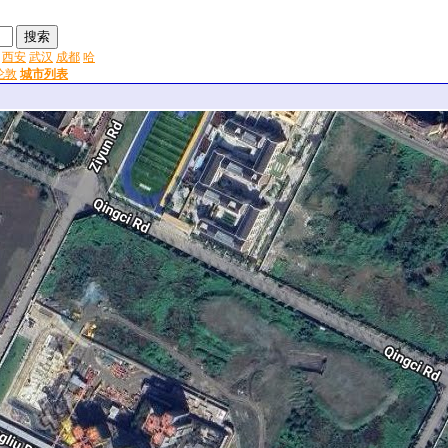
西安
武汉
成都
哈
伦敦
城市列表