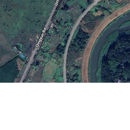
东五龙背东站
柳州老君洞
地图操作指南
的加减号或滑动杆来缩放。
经度正数为东经，负数为西经，纬度正数为北纬，负数为南纬。