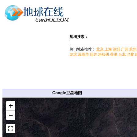
地图搜索：
热门城市推荐：
北京
上海
深圳
广州
杭州
尔滨
温哥华
纽约
洛杉矶
香港
台北
巴黎
Google卫星地图
+
−