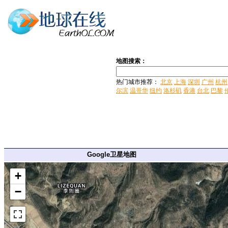
地图搜索：
热门城市推荐：
北京
上海
深圳
广州
杭州
尔滨
温哥华
纽约
洛杉矶
香港
台北
巴黎
Google卫星地图
+
−