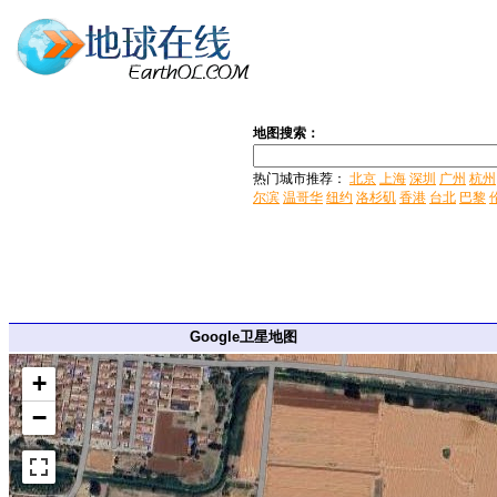
地图搜索：
热门城市推荐：
北京
上海
深圳
广州
杭州
尔滨
温哥华
纽约
洛杉矶
香港
台北
巴黎
Google卫星地图
+
−