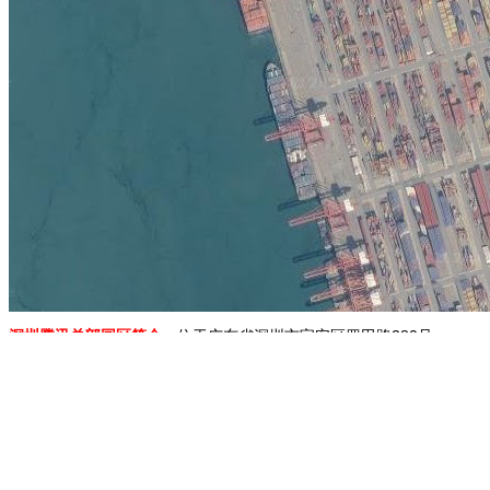
深圳腾讯总部园区简介：
位于广东省深圳市宝安区罗田路280号。
地图展示：
印度罗摩神庙
连云港连岛海滨旅游度假区
湖北孝感双峰山
1.移动地图：在地图上按住鼠标左键拖动或点击地图左上方的方向图标移动。
2.放大/缩小地图：双击地图上的某一点可以直接放大。也可以通过点击地图左上方
3.右上方“当前坐标”栏目动态显示的经纬度为当前地图画面中心点的经纬度。其中