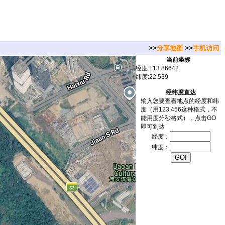
>>
分享地图
>>
手机访问
当前坐标
经度:113.86642
纬度:22.539
经纬度直达
输入您要查看地点的经度和纬
度（用123.456这种格式，不
能用度分秒格式），点击GO
即可到达
经度：
纬度：