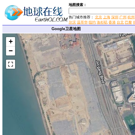
地图搜索：
热门城市推荐：
北京
上海
深圳
广州
杭州
尔滨
温哥华
纽约
洛杉矶
香港
台北
巴黎
Google卫星地图
+
−