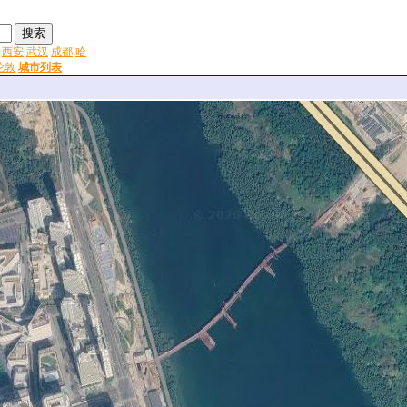
西安
武汉
成都
哈
伦敦
城市列表