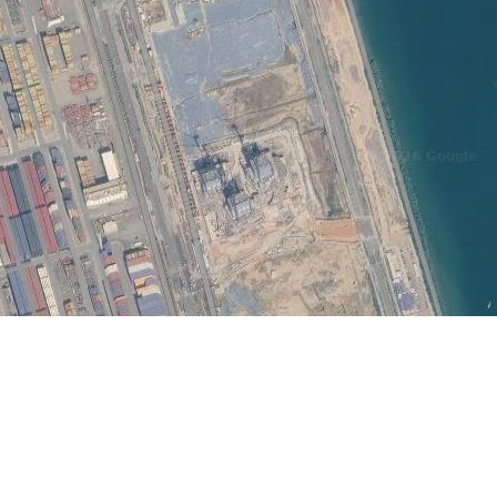
景区
湖北白兆山李白文化旅游区
湖北孝感十八潭景区
山东临淄北站
地图操作指南
的加减号或滑动杆来缩放。
经度正数为东经，负数为西经，纬度正数为北纬，负数为南纬。