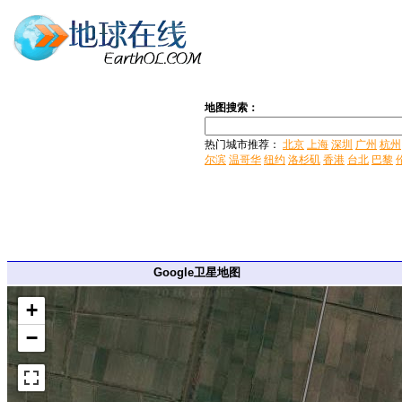
地图搜索：
热门城市推荐：
北京
上海
深圳
广州
杭州
尔滨
温哥华
纽约
洛杉矶
香港
台北
巴黎
Google卫星地图
+
−