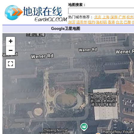
地图搜索：
热门城市推荐：
北京
上海
深圳
广州
杭州
尔滨
温哥华
纽约
洛杉矶
香港
台北
巴黎
Google卫星地图
+
−