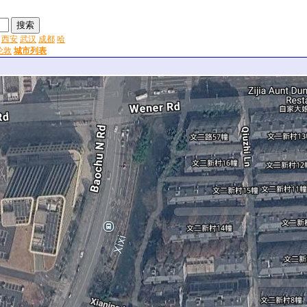
西安
武汉
成都
哈
伦敦
城市列表