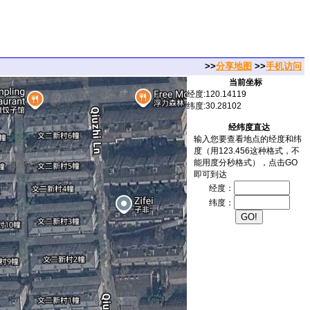
>>
分享地图
>>
手机访问
当前坐标
经度:120.14119
纬度:30.28102
经纬度直达
输入您要查看地点的经度和纬
度（用123.456这种格式，不
能用度分秒格式），点击GO
即可到达
经度：
纬度：