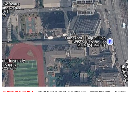
杭州西溪公园简介：
西溪公园位于保俶北路以东，下宁巷以南。公园环
配有一些游玩设施，溜冰、划船等使人轻松自在地沉浸在大自然中。
地图展示：
广州星海公园
北京温泉公园
北京神堂峪
北京规划展览馆
北
1.移动地图：在地图上按住鼠标左键拖动或点击地图左上方的方向图标移动。