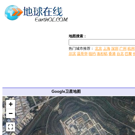
地图搜索：
热门城市推荐：
北京
上海
深圳
广州
杭州
尔滨
温哥华
纽约
洛杉矶
香港
台北
巴黎
Google卫星地图
+
−