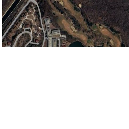
唐山凤凰山公园简介：
凤凰山公园位于河北唐山市中心区，面积19.7
山清水秀，亭台上台阁榭，样样精致。凤凰山原名双凤山，主峰海拔8
名。早在唐代以前，凤凰山上就有朝阳寺等古建筑，明朝时民众又公证
不绝，尤其到庙会的时候，热门程度甚至可同“天桥”相比。历经日寇侵
亭、游廊、小桥、石径、清池、画航，相映成趣。震后幸存下来古朴典