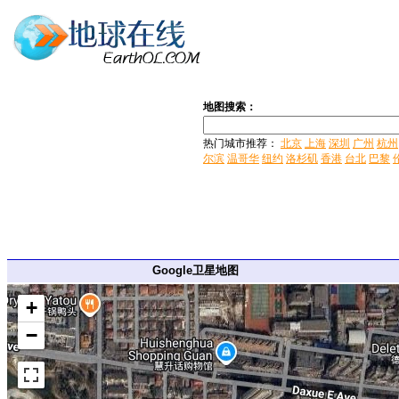
地图搜索：
热门城市推荐：
北京
上海
深圳
广州
杭州
尔滨
温哥华
纽约
洛杉矶
香港
台北
巴黎
Google卫星地图
+
−